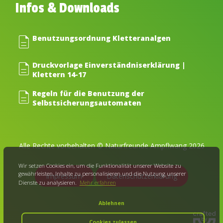
Infos & Downloads
description
Benutzungsordnung Kletteranalgen
description
Druckvorlage Einverständniserklärung |
Klettern 14-17
description
Regeln für die Benutzung der
Selbst­sicherungs­automaten
Alle Rechte vorbehalten © Naturfreunde Ampflwang 2026
Wir setzen Cookies ein, um die Funktionalität unserer Website zu
gewährleisten, Inhalte zu personalisieren und die Nutzung unserer
Impressum
Datenschutzerklärung
Dienste zu analysieren.
Mehr erfahren
Ablehnen
Cookies zulassen