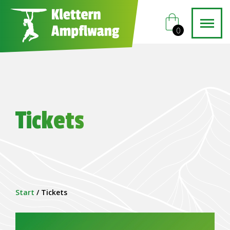
shopping_bag
0
Tickets
Start
/ Tickets