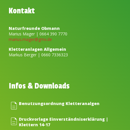
Kontakt
Naturfreunde Obmann
Marius Mager | 0664 390 7770
marius.mager@gmx.de
Kletteranlagen Allgemein
Markus Berger | 0660 7336323
Infos & Downloads
description
Benutzungsordnung Kletteranalgen
description
Druckvorlage Einverständniserklärung |
Klettern 14-17