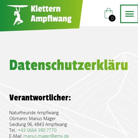
shopping_bag
0
Datenschutzerklärun
Verantwortlicher:
Naturfreunde Ampflwang
Obmann: Marius Mager
Siedlung 96, 4843 Ampflwang
Tel.:
+43 0664 390 7770
E-Mail:
marius.mager@gmx.de