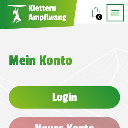
shopping_bag
0
Mein Konto
Login