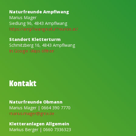
Tickets
Naturfreunde Ampflwang
Marius Mager
Siedlung 96, 4843 Ampflwang
https://ampflwang.naturfreunde.at/
Mein Konto
Standort Kletterturm
Schmitzberg 16, 4843 Ampflwang
Unser Kletterturm
In Google Maps öffnen
Kletterkurse
Kontakt
Naturfreunde Obmann
Marius Mager | 0664 390 7770
marius.mager@gmx.de
Kletteranlagen Allgemein
Markus Berger | 0660 7336323