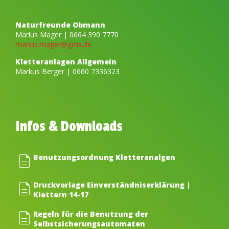
Naturfreunde Obmann
Marius Mager | 0664 390 7770
marius.mager@gmx.de
Tickets
Kletteranlagen Allgemein
Markus Berger | 0660 7336323
Mein Konto
Infos & Downloads
Unser Kletterturm
description
Benutzungsordnung Kletteranalgen
Kletterkurse
description
Druckvorlage Einverständniserklärung |
Klettern 14-17
description
Regeln für die Benutzung der
Selbst­sicherungs­automaten